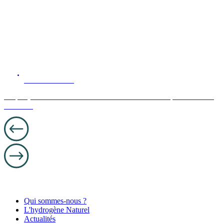
23 JANUARY 2025
Le projet « Sauve Terre H² » a été labellisé par le POLE
AVENIA
Qui sommes-nous ?
L'hydrogène Naturel
Actualités